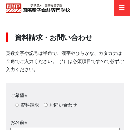
メニ
資料請求・お問い合わせ
英数文字や記号は半角で、漢字やひらがな、カタカナは
全角でご入力ください。（*）は必須項目ですので必ずご
入力ください。
ご希望
※
資料請求
お問い合わせ
お名前
※